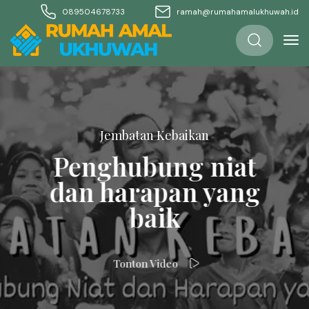
089504678733
ramah@rumahamalukhuwah.id
Jembatan Kebaikan
Penghubung niat
dan harapan yang
baik
Tonton Video