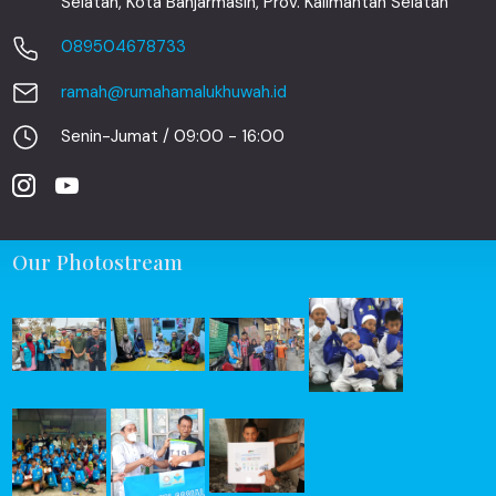
Selatan, Kota Banjarmasin, Prov. Kalimantan Selatan
089504678733
ramah@rumahamalukhuwah.id
Senin-Jumat / 09:00 - 16:00
Our Photostream