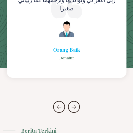
ربي اغفر لي ولوالديها وارحمهما كما ربياني
صغيرا
Orang Baik
Donatur
Berita Terkini