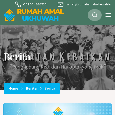
089504678733
ramah@rumahamalukhuwah.id
Berita
Home
Berita
Berita