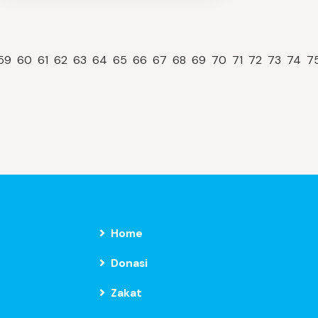
59
60
61
62
63
64
65
66
67
68
69
70
71
72
73
74
7
Home
Donasi
Zakat