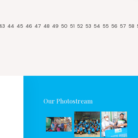
43
44
45
46
47
48
49
50
51
52
53
54
55
56
57
58
Our Photostream