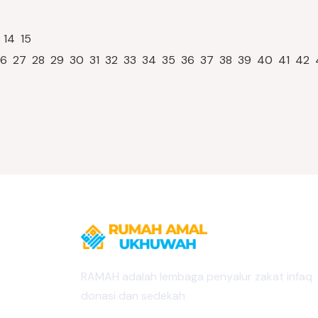
14
15
26
27
28
29
30
31
32
33
34
35
36
37
38
39
40
41
42
RAMAH adalah lembaga penyalur zakat infaq
donasi dan sedekah