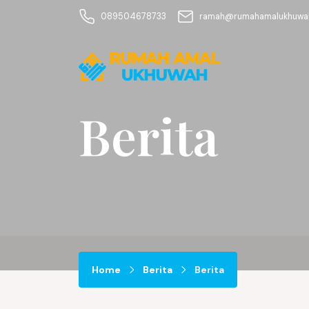
089504678733
ramah@rumahamalukhuwah
Berita
Home
Berita
Berita