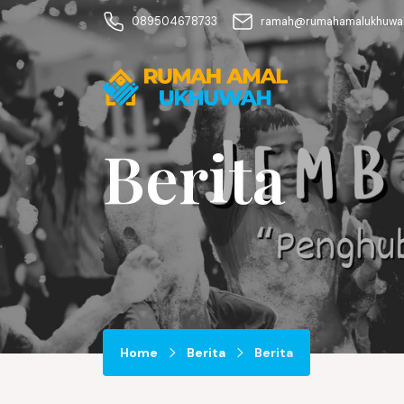
089504678733
ramah@rumahamalukhuwah
Berita
Home
Berita
Berita