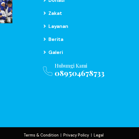
Donasi
Zakat
Layanan
Berita
Galeri
Hubungi Kami
089504678733
Terms & Condition
|
Privacy Policy
|
Legal