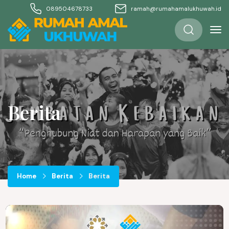
089504678733
ramah@rumahamalukhuwah.id
Berita
Home
Berita
Berita