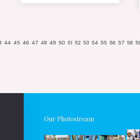
3
44
45
46
47
48
49
50
51
52
53
54
55
56
57
58
5
Our Photostream