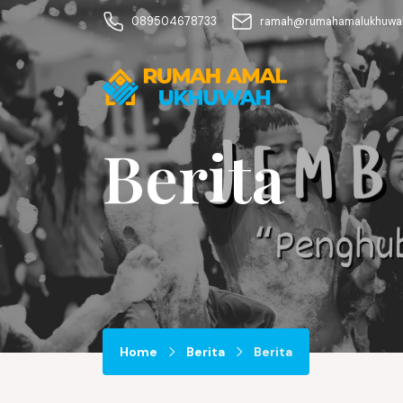
089504678733
ramah@rumahamalukhuwah
Berita
Home
Berita
Berita