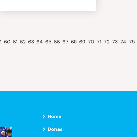
9
60
61
62
63
64
65
66
67
68
69
70
71
72
73
74
75
Home
Donasi