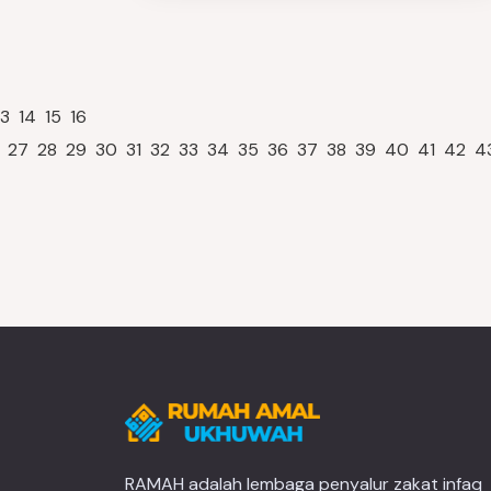
13
14
15
16
27
28
29
30
31
32
33
34
35
36
37
38
39
40
41
42
4
RAMAH adalah lembaga penyalur zakat infaq