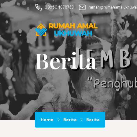
089504678733
ramah@rumahamalukhuwah
Berita
Home
Berita
Berita