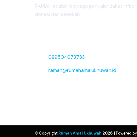
RAMAH adalah lembaga penyalur zakat infaq
donasi dan sedekah
Jalan Lingkar Dalam Selatan, Pemurus Ba
Banjarmasin Selatan, Kota Banjarmasin,
Prov. Kalimantan Selatan
089504678733
ramah@rumahamalukhuwah.id
Senin-Jumat / 09:00 - 16:00
© Copyright
Rumah Amal Ukhuwah
2026
. | Powered b