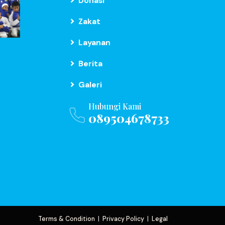
Donasi
Zakat
Layanan
Berita
Galeri
Hubungi Kami
089504678733
Terms & Condition
|
Privacy Policy
|
Legal