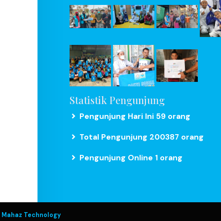
ru,
Statistik Pengunjung
Pengunjung Hari Ini 59 orang
Total Pengunjung 200387 orang
Pengunjung Online 1 orang
y
Mahaz Technology