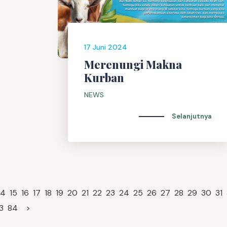
17 Juni 2024
Merenungi Makna
Kurban
NEWS
Selanjutnya
14
15
16
17
18
19
20
21
22
23
24
25
26
27
28
29
30
31
3
84
>