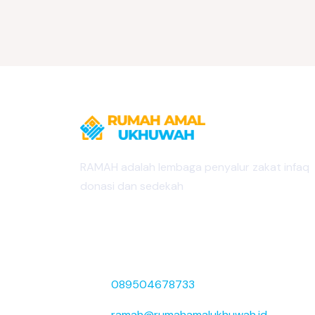
RAMAH adalah lembaga penyalur zakat infaq
donasi dan sedekah
Jalan Lingkar Dalam Selatan, Pemurus Ba
Banjarmasin Selatan, Kota Banjarmasin,
Prov. Kalimantan Selatan
089504678733
ramah@rumahamalukhuwah.id