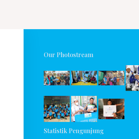
Our Photostream
ru,
Statistik Pengunjung