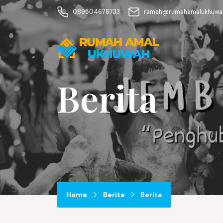
089504678733
ramah@rumahamalukhuwah
Berita
Home
Berita
Berita