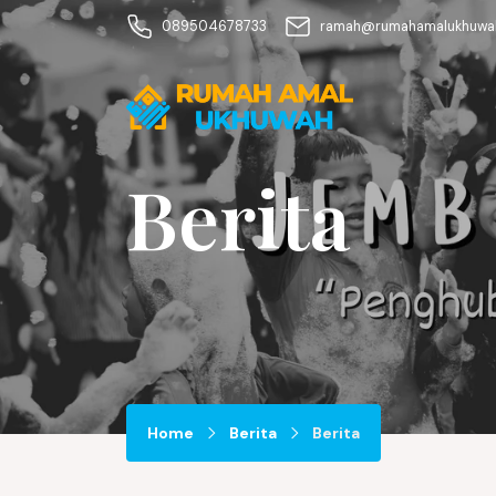
089504678733
ramah@rumahamalukhuwah
Berita
Home
Berita
Berita