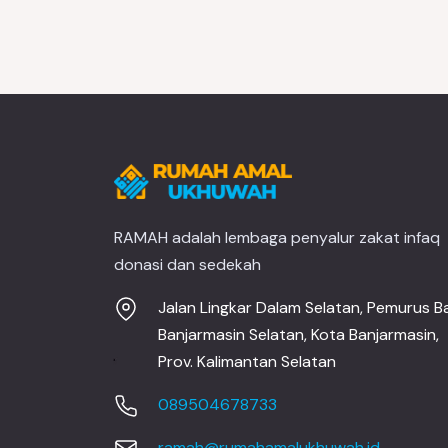
RAMAH adalah lembaga penyalur zakat infaq
donasi dan sedekah
Jalan Lingkar Dalam Selatan, Pemurus Ba
Banjarmasin Selatan, Kota Banjarmasin,
Prov. Kalimantan Selatan
089504678733
ramah@rumahamalukhuwah.id