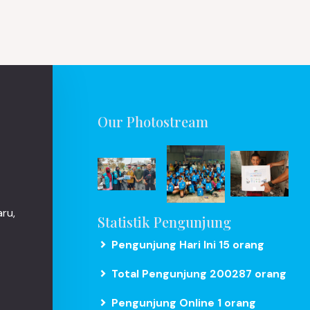
Our Photostream
ru,
Statistik Pengunjung
Pengunjung Hari Ini 15 orang
Total Pengunjung 200287 orang
Pengunjung Online 1 orang