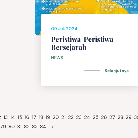
09 Juli 2024
Peristiwa-Peristiwa
Bersejarah
NEWS
Selanjutnya
2
13
14
15
16
17
18
19
20
21
22
23
24
25
26
27
28
29
3
79
80
81
82
83
84
>